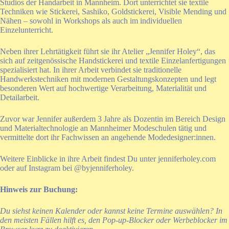
Studios der Handarbeit in Mannheim. Dort unterrichtet sie textile
Techniken wie Stickerei, Sashiko, Goldstickerei, Visible Mending und
Nähen – sowohl in Workshops als auch im individuellen
Einzelunterricht.
Neben ihrer Lehrtätigkeit führt sie ihr Atelier „Jennifer Holey“, das
sich auf zeitgenössische Handstickerei und textile Einzelanfertigungen
spezialisiert hat. In ihrer Arbeit verbindet sie traditionelle
Handwerkstechniken mit modernen Gestaltungskonzepten und legt
besonderen Wert auf hochwertige Verarbeitung, Materialität und
Detailarbeit.
Zuvor war Jennifer außerdem 3 Jahre als Dozentin im Bereich Design
und Materialtechnologie an Mannheimer Modeschulen tätig und
vermittelte dort ihr Fachwissen an angehende Modedesigner:innen.
Weitere Einblicke in ihre Arbeit findest Du unter
jenniferholey.com
oder auf Instagram bei
@byjenniferholey
.
Hinweis zur Buchung:
Du siehst keinen Kalender oder kannst keine Termine auswählen? In
den meisten Fällen hilft es, den Pop-up-Blocker oder Werbeblocker im